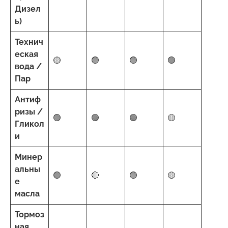
Дизел
ь)
Технич
еская
🟡
🟢
🟢
🟢
вода /
Пар
Антиф
ризы /
🟢
🟢
🟢
🟡
Гликол
и
Минер
альны
🟢
🔴
🟢
🟡
е
масла
Тормоз
ная