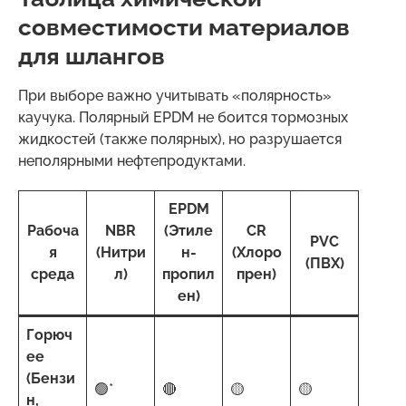
совместимости материалов
для шлангов
При выборе важно учитывать «полярность»
каучука. Полярный EPDM не боится тормозных
жидкостей (также полярных), но разрушается
неполярными нефтепродуктами.
EPDM
Рабоча
NBR
(Этиле
CR
PVC
я
(Нитри
н-
(Хлоро
(ПВХ)
среда
л)
пропил
прен)
ен)
Горюч
ее
(Бензи
🟢*
🔴
🟡
🟡
н,