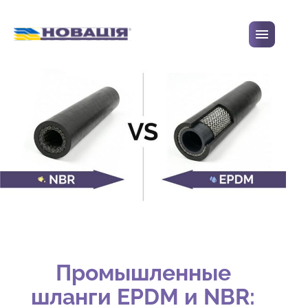
Перейти до вмісту
Промышленные
шланги EPDM и NBR: