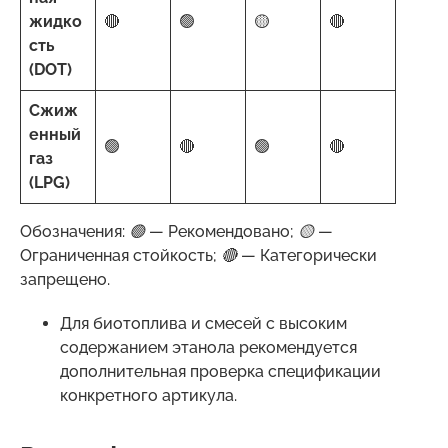
жидко
🔴
🟢
🟡
🔴
сть
(DOT)
Сжиж
енный
🟢
🔴
🟢
🔴
газ
(LPG)
Обозначения: 🟢 — Рекомендовано; 🟡 —
Ограниченная стойкость; 🔴 — Категорически
запрещено.
Д
ля биотоплива и смесей с высоким
содержанием этанола рекомендуется
дополнительная проверка спецификации
конкретного артикула.