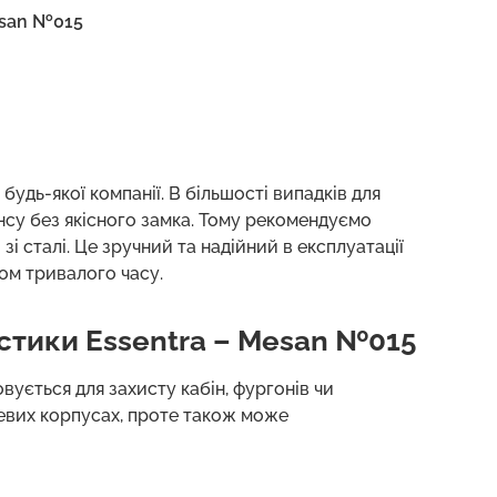
esan №015
будь-якої компанії. В більшості випадків для
енсу без якісного замка. Тому рекомендуємо
і сталі. Це зручний та надійний в експлуатації
гом тривалого часу.
стики Essentra – Mesan №015
ується для захисту кабін, фургонів чи
евих корпусах, проте також може