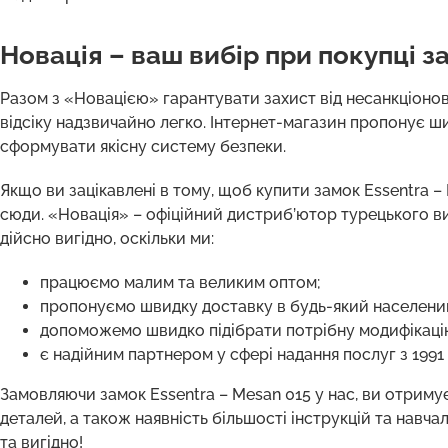
Новація – ваш вибір при покупці з
Разом з «Новацією» гарантувати захист від несанкціон
відсіку надзвичайно легко. Інтернет-магазин пропонує 
сформувати якісну систему безпеки.
Якщо ви зацікавлені в тому, щоб купити замок Essentra 
сюди. «Новація» – офіційний дистриб’ютор турецького ви
дійсно вигідно, оскільки ми:
працюємо малим та великим оптом;
пропонуємо швидку доставку в будь-який населений
допоможемо швидко підібрати потрібну модифікаці
є надійним партнером у сфері надання послуг з 1991 
Замовляючи замок Essentra – Mesan 015 у нас, ви отриму
деталей, а також наявність більшості інструкцій та навчал
та вигідно!