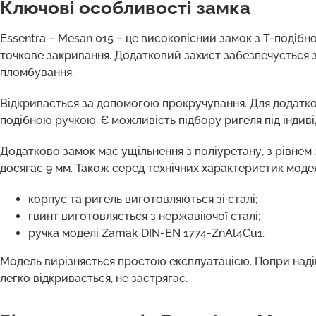
Ключові особливості замка
Essentra – Mesan 015 – це високовісний замок з T-подібн
точкове закривання. Додатковий захист забезпечується з
пломбування.
Відкривається за допомогою прокручування. Для додатк
подібною ручкою. Є можливість підбору ригеля під індиві
Додатково замок має ущільнення з поліуретану, з рівнем
досягає 9 мм. Також серед технічних характеристик модел
корпус та ригель виготовляються зі сталі;
гвинт виготовляється з нержавіючої сталі;
ручка моделі Zamak DIN-EN 1774-ZnAl4Cu1.
Модель вирізняється простою експлуатацією. Попри надій
легко відкривається, не застрягає.