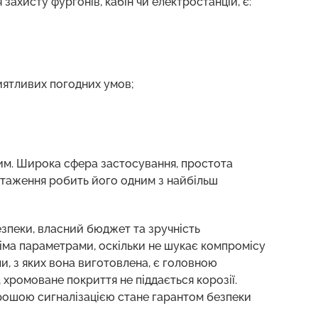
захисту фургонів, кабін чи електростанцій, є:
иятливих погодних умов;
им. Широка сфера застосування, простота
антаження робить його одним з найбільш
езпеки, власний бюджет та зручність
сіма параметрами, оскільки не шукає компромісу
и, з яких вона виготовлена, є головною
хромоване покриття не піддається корозії.
хорошою сигналізацією стане гарантом безпеки