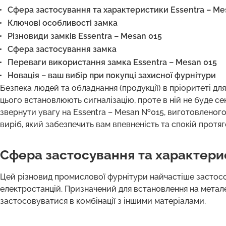
Сфера застосування та характеристики Essentra – M
Ключові особливості замка
Різновиди замків Essentra – Mesan 015
Сфера застосування замка
Переваги використання замка Essentra – Mesan 015
Новація – ваш вибір при покупці захисної фурнітури
Безпека людей та обладнання (продукції) в пріоритеті для 
цього встановлюють сигналізацію, проте в ній не буде с
звернути увагу на Essentra – Mesan №015, виготовленого з
виріб, який забезпечить вам впевненість та спокій протя
Сфера застосування та характери
Цей різновид промислової фурнітури найчастіше застосов
електростанцій. Призначений для встановлення на метал
застосовуватися в комбінації з іншими матеріалами.