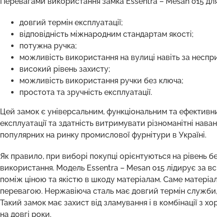
Перевагами використання замка Essentra – Mesan 015 для 
довгий термін експлуатації;
відповідність міжнародним стандартам якості;
потужна ручка;
можливість використання на вулиці навіть за неспр
високий рівень захисту;
можливість використання ручки без ключа;
простота та зручність експлуатації.
Цей замок є універсальним, функціональним та ефективн
експлуатації та здатність витримувати різноманітні нав
популярних на ринку промислової фурнітури в Україні.
Як правило, при виборі покупці орієнтуються на рівень б
використання. Модель Essentra – Mesan 015 лідирує за в
поміж ціною та якістю в шкоду матеріалам. Саме матеріал
перевагою. Нержавіюча сталь має довгий термін служби, 
Такий замок має захист від зламування і в комбінації з 
на довгі роки.